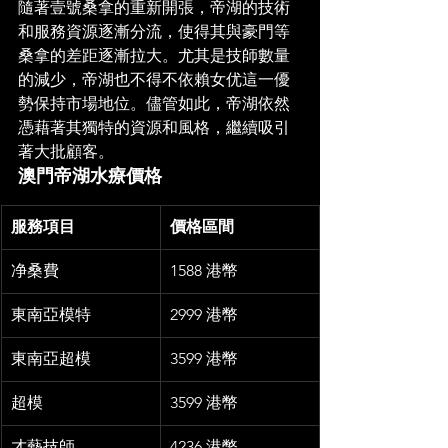
隨著壹號桑拿的重新開張，帝湖的技術
和服務資源逐漸分流，使得其與豪門等
桑拿的差距逐漸拉大。尤其是技師數量
的減少，帝湖也不得不依賴女优這一優
勢保持市場地位。儘管如此，帝湖依然
憑藉著其獨特的資源和風格，繼續吸引
著大批顧客。
澳門帝湖水療價格
服務項目
價格區間
净桑費
1588 港幣
東南亞模特
2999 港幣
東南亞超模
3599 港幣
超模
3599 港幣
才藝技師
4236 港幣