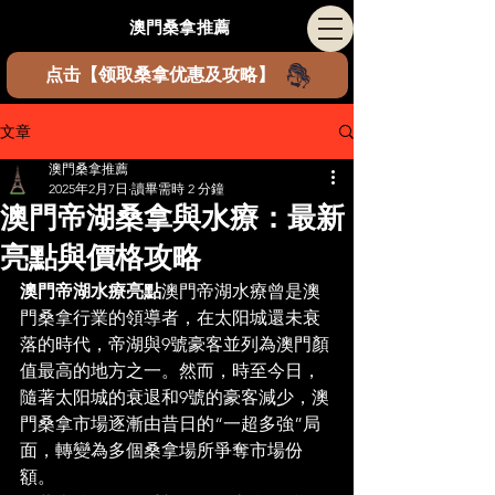
​澳門桑拿推薦
点击【领取桑拿优惠及攻略】
文章
澳門桑拿推薦
2025年2月7日
讀畢需時 2 分鐘
澳門帝湖桑拿與水療：最新
亮點與價格攻略
澳門帝湖水療亮點
澳門帝湖水療曾是澳
門桑拿行業的領導者，在太阳城還未衰
落的時代，帝湖與9號豪客並列為澳門顏
值最高的地方之一。然而，時至今日，
隨著太阳城的衰退和9號的豪客減少，澳
門桑拿市場逐漸由昔日的“一超多強”局
面，轉變為多個桑拿場所爭奪市場份
額。