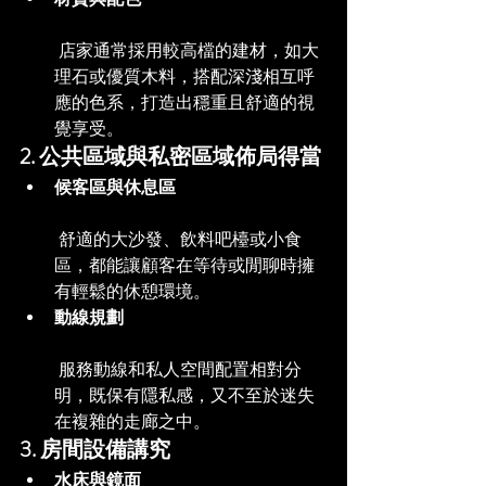
 店家通常採用較高檔的建材，如大
理石或優質木料，搭配深淺相互呼
應的色系，打造出穩重且舒適的視
覺享受。
2. 公共區域與私密區域佈局得當
候客區與休息區
 舒適的大沙發、飲料吧檯或小食
區，都能讓顧客在等待或閒聊時擁
有輕鬆的休憩環境。
動線規劃
 服務動線和私人空間配置相對分
明，既保有隱私感，又不至於迷失
在複雜的走廊之中。
3. 房間設備講究
水床與鏡面