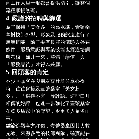
內工作人員一般都會提供指引，讓整個
流程順暢無礙。
4. 嚴謹的招聘與篩選
為了保持「美女多」的高水準，壹號桑
拿對技師外型、形象及服務態度進行了
層層把關。除了要有良好的儀態與外在
條件，服務意識與專業技能也經過培訓
與考核。如此一來，整體「顏值」與
「服務品質」才得以兼顧。
5. 回頭客的肯定
不少回頭客在與朋友或社群分享心得
時，往往會提及壹號桑拿「美女超
多」、「選擇不完」等評語。這些口耳
相傳的好評，也進一步強化了壹號桑拿
在眾多店家中的聲望，令更多人慕名而
來。
結論
綜觀各方評價，壹號桑拿因其人數
充沛、來源多元的技師團隊，確實能在