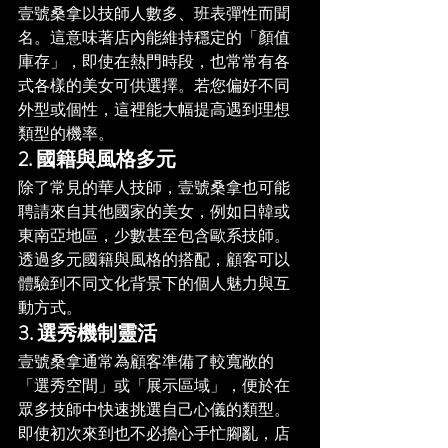
壹號桑拿以技師人數多、班表彈性而聞
名。這意味著店內能維持穩定的「顏值
庫存」，即使在熱門時段，也常常有各
式各樣的美女可供選擇。若您偏好不同
外型或個性，這裡能大幅提高遇到理想
類型的機率。
2. 國籍與風格多元
除了常見的華人技師，壹號桑拿也可能
聘請來自其他國家的美女，例如日韓或
東南亞地區，少數甚至包含歐系技師。
透過多元國籍與風格的搭配，顧客可以
體驗到不同文化背景下的個人魅力與互
動方式。
3. 選秀機制靈活
壹號桑拿通常為顧客準備了較寬敞的
「選秀空間」或「展示區域」，便於在
眾多技師中快速挑選自己心儀的類型。
即使初次來到也不必擔心手忙腳亂，店