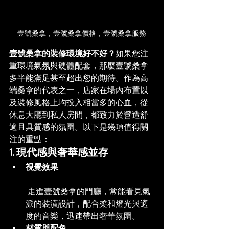
壹號桑拿，壹號桑拿價格，壹號桑拿服務
壹號桑拿的裝修環境好不好？
如果您注
重環境氣氛與硬體配套，那麼壹號桑拿
多半能滿足甚至超出您的期待。作為高
端桑拿的代表之一，店家在場內布置以
及裝修風格上均投入相當多的心血，從
休息大廳到私人房間，都致力於營造舒
適且具質感的氛圍。以下是幾項值得關
注的重點：
1. 現代感與奢華感並存
視覺效果
 走進壹號桑拿的門廳，常能看見氣
派的裝潢設計，配合柔和燈光與適
度的音樂，迅速帶出奢華氛圍。
材質與配色