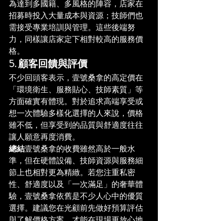
為達到多國籍、多風格的陣容，店家在
招募時投入大量成本與資源；技師們也
需接受專業培訓與管理。這些後端努
力，同樣讓店家定下相對較高的服務價
格。
5. 顧客回饋與評價
不少回頭客表示，壹號桑拿的高定價在
「環境衛生、服務貼心、技師素質」等
方面確實有體現。對於追求高端享受或
想一次體驗多樣化選擇的人來說，價格
雖不低，但享受到的品質與舒適度往往
讓人願意再度消費。
總結
壹號桑拿的收費雖然高於一般水
準，但在硬體設備、技師資源與服務細
節上也相對更為精緻。若您注重私密
性、舒適度以及「一次滿足」的奢華體
驗，壹號桑拿依舊是不少人心中的優質
選擇。建議您在光顧前先做好預算評估
與了解價格方案，才能在現場更放心地