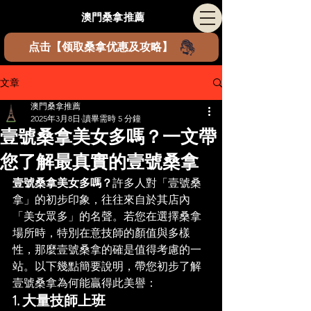
​澳門桑拿推薦
点击【领取桑拿优惠及攻略】
文章
澳門桑拿推薦
2025年3月8日
讀畢需時 5 分鐘
壹號桑拿美女多嗎？一文帶
您了解最真實的壹號桑拿
壹號桑拿美女多嗎？
許多人對「壹號桑
拿」的初步印象，往往來自於其店內
「美女眾多」的名聲。若您在選擇桑拿
場所時，特別在意技師的顏值與多樣
性，那麼壹號桑拿的確是值得考慮的一
站。以下幾點簡要說明，帶您初步了解
壹號桑拿為何能贏得此美譽：
1. 大量技師上班