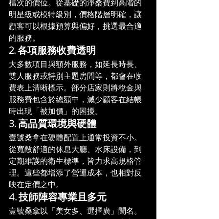
檔次的價位。從基礎的淨桑費到高階的
明星級或模特級別，價格階層明確，讓
顧客可以根據預算與偏好，挑選最合適
的服務。
2. 各項服務收費透明
大多數項目與額外服務，如延長時長、
雙人服務或特別主題房間等，都會在收
費表上清晰標示。部分店家則將稅金與
服務費包含於總額中，減少顧客在結帳
時出現「被加價」的困擾。
3. 高品質環境與硬體
壹號桑拿在硬體配置上通常投資不小。
從寬敞舒適的休息大廳、水床設備，到
定期維護的衛生標準，皆力求高規格管
理。這些都增添了營運成本，也相對反
映在定價之中。
4. 技師陣容專業且多元
壹號桑拿以「美女多、選擇廣」聞名。